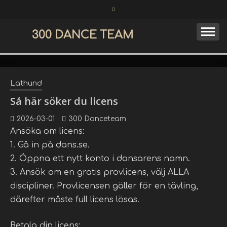
Skip
to
content
300 DANCE TEAM
Lathund
Så här söker du licens
2026-03-01
300 Danceteam
Ansöka om licens:
1. Gå in på dans.se.
2. Öppna ett nytt konto i dansarens namn.
3. Ansök om en gratis provlicens, välj ALLA
discipliner. Provlicensen gäller för en tävling,
därefter måste full licens lösas.
Betala din licens: