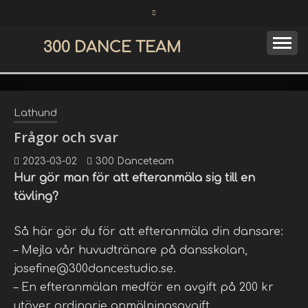
Skip
to
content
300 DANCE TEAM
Lathund
Frågor och svar
2023-03-02
300 Danceteam
Hur gör man för att efteranmäla sig till en
tävling?
Så här gör du för att efteranmäla din dansare:
– Mejla vår huvudtränare på dansskolan,
josefine@300dancestudio.se.
– En efteranmälan medför en avgift på 200 kr
utöver ordinarie anmälningsavgift.